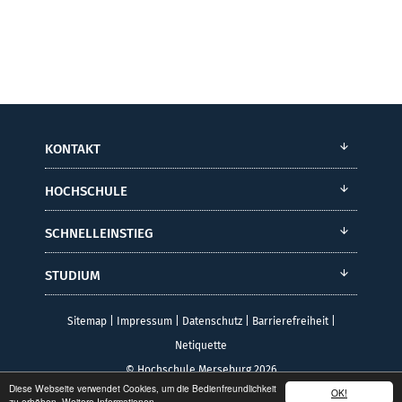
KONTAKT
HOCHSCHULE
SCHNELLEINSTIEG
STUDIUM
Sitemap
|
Impressum
|
Datenschutz
|
Barrierefreiheit
|
Netiquette
© Hochschule Merseburg 2026
Diese Webseite verwendet Cookies, um die Bedienfreundlichkeit
OK!
zu erhöhen.
Weitere Informationen.