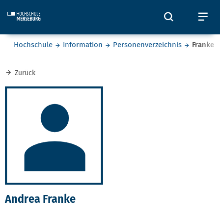
Skip to main content
Öffnet und
Öf
Sie befinden sich hier:
Hochschule
Information
Personenverzeichnis
Franke
Zurück
Andrea Franke