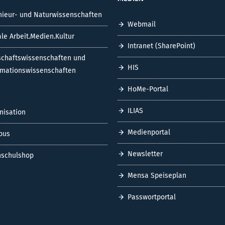
nieur- und Naturwissenschaften
Webmail
ale Arbeit.Medien.Kultur
Intranet (SharePoint)
schaftswissenschaften und
HIS
rmationswissenschaften
HoMe-Portal
ILIAS
nisation
Medienportal
pus
Newsletter
schulshop
Mensa Speiseplan
Passwortportal