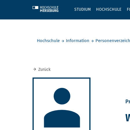
Skip to main content
STUDIUM
HOCHSCHULE
F
Sie befinden sich hier:
Hochschule
Information
Personenverzeich
Zurück
Pr
W