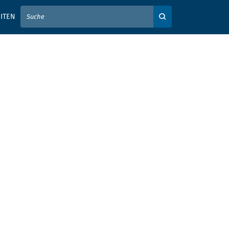
IER IHREN SUCHBEGRIFF EIN
ITEN
Auf der Webseite su