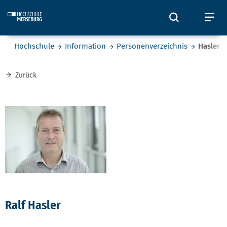
Skip to main content
Öffnet und
Öf
Sie befinden sich hier:
Hochschule
Information
Personenverzeichnis
Hasler
Zurück
Ralf Hasler