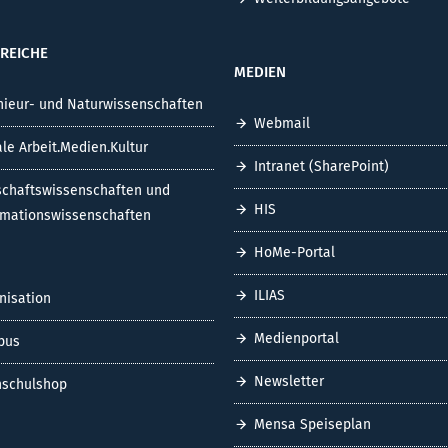
REICHE
MEDIEN
nieur- und Naturwissenschaften
Webmail
ale Arbeit.Medien.Kultur
Intranet (SharePoint)
schaftswissenschaften und
HIS
rmationswissenschaften
HoMe-Portal
ILIAS
nisation
Medienportal
pus
Newsletter
schulshop
Mensa Speiseplan