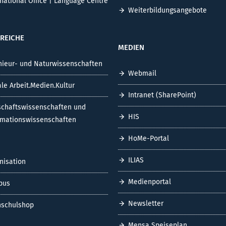
rnational Office | Language Centre
Weiterbildungsangebote
REICHE
MEDIEN
nieur- und Naturwissenschaften
Webmail
ale Arbeit.Medien.Kultur
Intranet (SharePoint)
schaftswissenschaften und
HIS
rmationswissenschaften
HoMe-Portal
ILIAS
nisation
Medienportal
pus
Newsletter
schulshop
Mensa Speiseplan