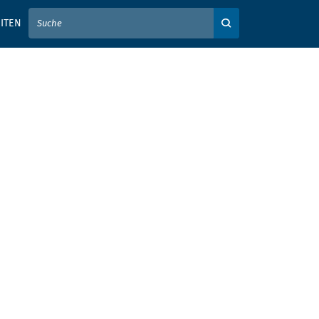
IER IHREN SUCHBEGRIFF EIN
ITEN
Auf der Webseite su