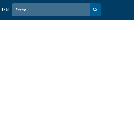
IER IHREN SUCHBEGRIFF EIN
ITEN
Auf der Webseite su