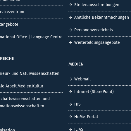
Stellenausschreibungen
ervicezentrum
Amtliche Bekanntmachungen
tangebote
Personenverzeichnis
rnational Office | Language Centre
Weiterbildungsangebote
REICHE
MEDIEN
nieur- und Naturwissenschaften
Webmail
ale Arbeit.Medien.Kultur
Intranet (SharePoint)
schaftswissenschaften und
HIS
rmationswissenschaften
HoMe-Portal
ILIAS
nisation