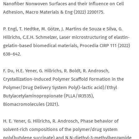
Nanofiber Nonwoven Surfaces and their Influence on Cell
Adhesion, Macro Materials & Eng (2022) 2200175.
P. Engl, T. Hedtke, M. Götze, J. Martins de Souza e Silva, G.
Hillrichs, C.E.H. Schmelzer, Laser microstructuring of elastin-
gelatin-based biomedical materials, Procedia CIRP 111 (2022)
638–642.
F. Du, H.E. Yener, G. Hillrichs, R. Boldt, R. Androsch,
Crystallization-Induced Polymer Scaffold Formation in the
Polymer/Drug Delivery System Poly(l-lactic acid)/Ethyl
Butylacetylaminopropionate (PLLA/IR3535),
Biomacromolecules (2021).
H. E. Yener, G. Hillrichs, R. Androsch, Phase behavior of
solvent-rich compositions of the polymer/drug system
poly(butylene succinate) and N,N-diethyl-3-methylbenzamide