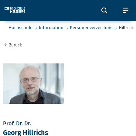
Skip to main content
Öffnet und
Öf
Sie befinden sich hier:
Hochschule
Information
Personenverzeichnis
Hillrichs
Zurück
Prof. Dr. Dr.
Georg Hillrichs