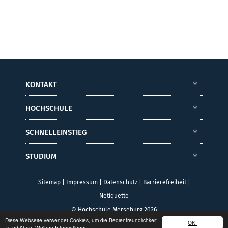
KONTAKT
HOCHSCHULE
SCHNELLEINSTIEG
STUDIUM
Sitemap
|
Impressum
|
Datenschutz
|
Barrierefreiheit
|
Netiquette
© Hochschule Merseburg 2026
Diese Webseite verwendet Cookies, um die Bedienfreundlichkeit
OK!
zu erhöhen.
Weitere Informationen.