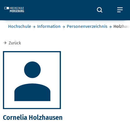
Skip to main content
Öffnet und
Öf
Sie befinden sich hier:
Hochschule
Information
Personenverzeichnis
Holzhau
Zurück
Cornelia Holzhausen