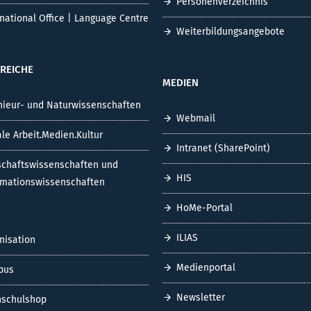
Personenverzeichnis
rnational Office | Language Centre
Weiterbildungsangebote
REICHE
MEDIEN
nieur- und Naturwissenschaften
Webmail
ale Arbeit.Medien.Kultur
Intranet (SharePoint)
schaftswissenschaften und
HIS
rmationswissenschaften
HoMe-Portal
ILIAS
nisation
Medienportal
pus
Newsletter
schulshop