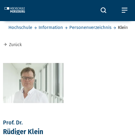
Skip to main content
Öffnet und
Öf
Sie befinden sich hier:
Hochschule
Information
Personenverzeichnis
Klein
Zurück
Prof. Dr.
Rüdiger Klein