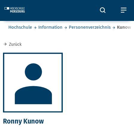
Skip to main content
Öffnet und
Öf
Sie befinden sich hier:
Hochschule
Information
Personenverzeichnis
Kunow
Zurück
Ronny Kunow