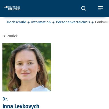
Skip to main content
Öffnet und
Öf
Sie befinden sich hier:
Hochschule
Information
Personenverzeichnis
Levkovy
Zurück
Dr.
Inna Levkovych