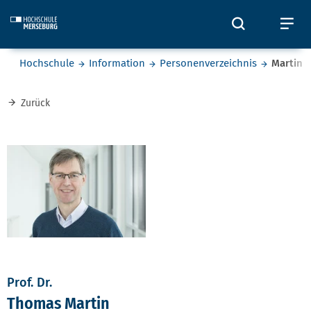
Skip to main content
Öffnet und
Öf
Sie befinden sich hier:
Hochschule
Information
Personenverzeichnis
Martin
Zurück
Prof. Dr.
Thomas Martin