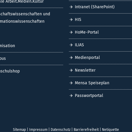
ale Arbeit.Medien.Kultur
Intranet (SharePoint)
schaftswissenschaften und
HIS
rmationswissenschaften
HoMe-Portal
ILIAS
nisation
Medienportal
pus
Newsletter
schulshop
Mensa Speiseplan
Passwortportal
Sitemap
|
Impressum
|
Datenschutz
|
Barrierefreiheit
|
Netiquette