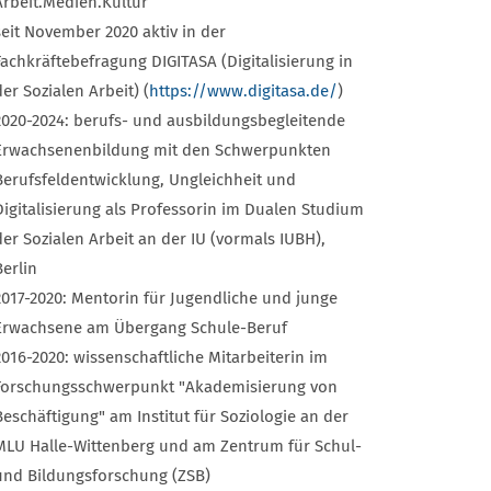
Arbeit.Medien.Kultur
seit November 2020 aktiv in der
Fachkräftebefragung DIGITASA (Digitalisierung in
der Sozialen Arbeit) (
https://www.digitasa.de/
)
2020-2024: berufs- und ausbildungsbegleitende
Erwachsenenbildung mit den Schwerpunkten
Berufsfeldentwicklung, Ungleichheit und
Digitalisierung als Professorin im Dualen Studium
der Sozialen Arbeit an der IU (vormals IUBH),
Berlin
2017-2020: Mentorin für Jugendliche und junge
Erwachsene am Übergang Schule-Beruf
2016-2020: wissenschaftliche Mitarbeiterin im
Forschungsschwerpunkt "Akademisierung von
Beschäftigung" am Institut für Soziologie an der
MLU Halle-Wittenberg und am Zentrum für Schul-
und Bildungsforschung (ZSB)