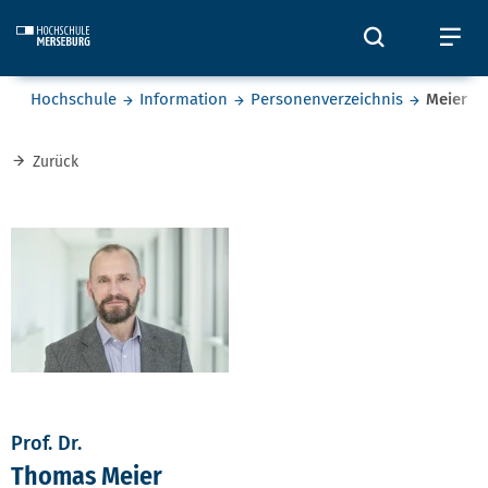
Skip to main content
Öffnet und
Öf
Sie befinden sich hier:
Hochschule
Information
Personenverzeichnis
Meier
Zurück
Prof. Dr.
Thomas Meier