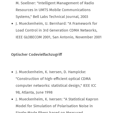
M. Soellner: "Intelligent Management of Radio
Resources in UMTS Mobile Communications
Systems," Bell Labs Technical Journal, 2003
J. Mueckenheim, U. Bernhard: "A Framework for
Load Control in 3rd Generation CDMA Networks,
IEEE GLOBECOM 2001, San Antonio, November 2001
Optischer Codevielfachzugriff
J. Mueckenheim, K. Iversen, D. Hampicke:
"Construction of high-efficient optical CDMA
computer networks: statistical design," IEEE ICC
98, Atlanta, June 1998
J. Mueckenheim, K. Iversen: "A Statistical Kapron
Model for Simulation of Polarisation Noise in
Single-Mode Fibers based on Measured