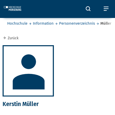
Skip to main content
Öffnet und
Öf
Sie befinden sich hier:
Hochschule
Information
Personenverzeichnis
Müller
Zurück
Kerstin Müller