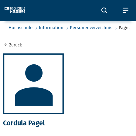
Skip to main content
Öffnet und
Öf
Sie befinden sich hier:
Hochschule
Information
Personenverzeichnis
Pagel
Zurück
Cordula Pagel