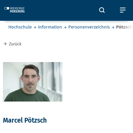
Skip to main content
Öffnet und
Öf
Sie befinden sich hier:
Hochschule
Information
Personenverzeichnis
Pötzsch
Zurück
Marcel Pötzsch