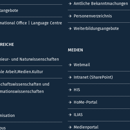
Amtliche Bekanntmachungen
tangebote
Personenverzeichnis
rnational Office | Language Centre
Weiterbildungsangebote
REICHE
MEDIEN
nieur- und Naturwissenschaften
Webmail
ale Arbeit.Medien.Kultur
Intranet (SharePoint)
schaftswissenschaften und
HIS
rmationswissenschaften
HoMe-Portal
ILIAS
nisation
Medienportal
pus