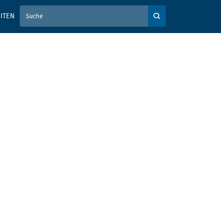
IER IHREN SUCHBEGRIFF EIN
ITEN
Auf der Webseite su