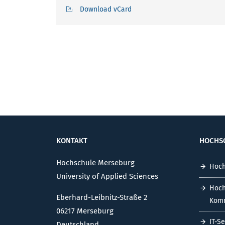
Download vCard
KONTAKT
HOCHS
Hochschule Merseburg
Hoch
University of Applied Sciences
Hoch
Eberhard-Leibnitz-Straße 2
Komm
06217 Merseburg
IT-S
Deutschland