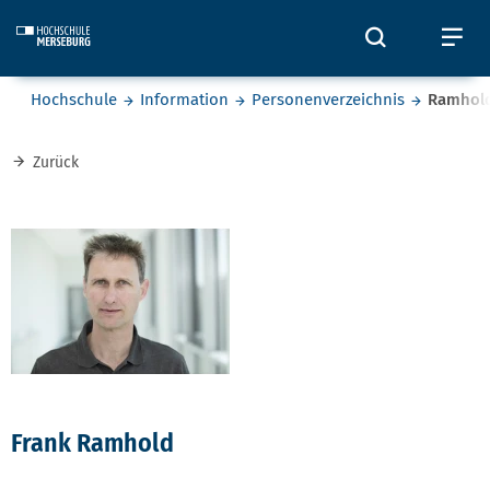
Skip to main content
Öffnet und
Öf
Sie befinden sich hier:
Hochschule
Information
Personenverzeichnis
Ramhol
Zurück
Frank Ramhold