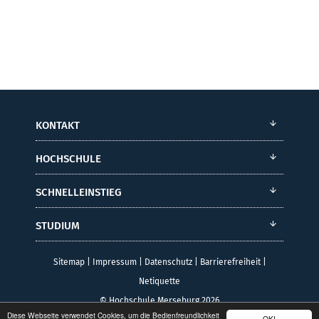
KONTAKT
HOCHSCHULE
SCHNELLEINSTIEG
STUDIUM
Sitemap
|
Impressum
|
Datenschutz
|
Barrierefreiheit
|
Netiquette
© Hochschule Merseburg 2026
Diese Webseite verwendet Cookies, um die Bedienfreundlichkeit
OK!