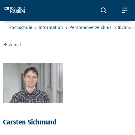
Skip to main content
Öffnet und
Öf
Sie befinden sich hier:
Hochschule
Information
Personenverzeichnis
Sichmu
Zurück
Carsten Sichmund