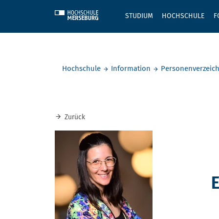
Skip to main content
STUDIUM
HOCHSCHULE
F
Sie befinden sich hier:
Hochschule
Information
Personenverzeich
Zurück
E