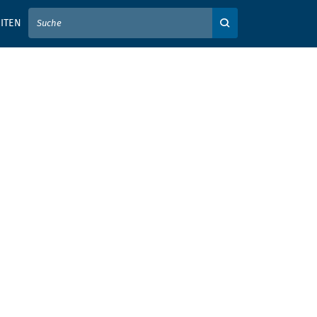
IER IHREN SUCHBEGRIFF EIN
ITEN
Auf der Webseite su