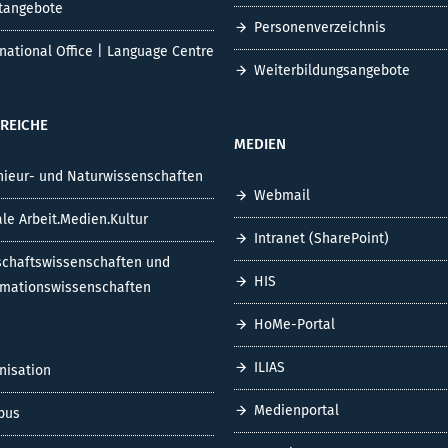
tangebote
Personenverzeichnis
rnational Office | Language Centre
Weiterbildungsangebote
REICHE
MEDIEN
nieur- und Naturwissenschaften
Webmail
ale Arbeit.Medien.Kultur
Intranet (SharePoint)
schaftswissenschaften und
HIS
rmationswissenschaften
HoMe-Portal
ILIAS
nisation
Medienportal
pus