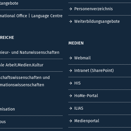
tangebote
Personenverzeichnis
rnational Office | Language Centre
Weiterbildungsangebote
REICHE
MEDIEN
nieur- und Naturwissenschaften
Webmail
ale Arbeit.Medien.Kultur
Intranet (SharePoint)
schaftswissenschaften und
HIS
rmationswissenschaften
HoMe-Portal
ILIAS
nisation
Medienportal
pus