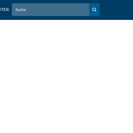
IER IHREN SUCHBEGRIFF EIN
ITEN
Auf der Webseite su