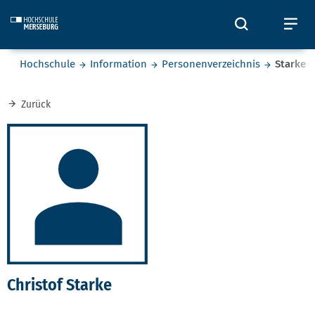
Skip to main content
Öffnet und
Öf
Sie befinden sich hier:
Hochschule
Information
Personenverzeichnis
Starke
Zurück
Christof Starke