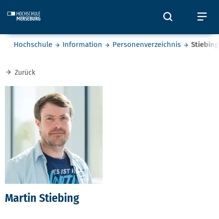
Skip to main content
Öffnet und
Öf
Sie befinden sich hier:
Hochschule
Information
Personenverzeichnis
Stiebing
Zurück
Martin Stiebing