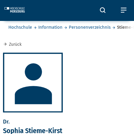
Skip to main content
Öffnet und
Öf
Sie befinden sich hier:
Hochschule
Information
Personenverzeichnis
Stieme-K
Zurück
Dr.
Sophia Stieme-Kirst