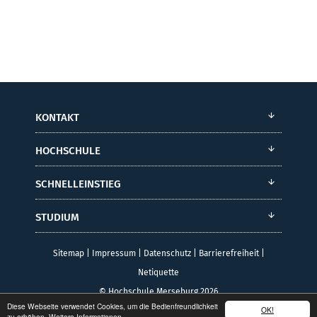
KONTAKT
HOCHSCHULE
SCHNELLEINSTIEG
STUDIUM
Sitemap
|
Impressum
|
Datenschutz
|
Barrierefreiheit
|
Netiquette
© Hochschule Merseburg 2026
Diese Webseite verwendet Cookies, um die Bedienfreundlichkeit
OK!
zu erhöhen.
Weitere Informationen.