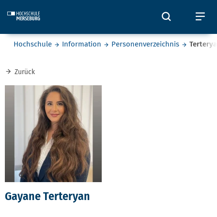
Skip to main content
Öffnet und
Öf
Sie befinden sich hier:
Hochschule
Information
Personenverzeichnis
Tertery
Zurück
Gayane Terteryan