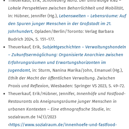
Theuerkauf, Erik,
Schöneberg Nord: Der umtriebige Kiez –
Lokale Perspektiven zwischen Beharrlichkeit und Mobilität
,
in: Hübner, Jennifer (Hg.),
Lebenswelten – Lebensräume: Auf
den Spuren junger Menschen in der Großstadt im 21.
Jahrhundert
, Opladen/Berlin/Toronto: Verlag Barbara
Budrich 2024, S. 151–177.
Theuerkauf, Erik,
Subjektgeschichten – Verwaltungshandeln
– Zukunftsermöglichung: Organisierte Anarchien zwischen
Erfahrungsräumen und Erwartungshorizonten im
Jugendamt
, in: Sturm, Nanina Marika/John, Emanuel (Hg.),
Ethik der Macht der öffentlichen Verwaltung. Zwischen
Praxis und Reflexion
, Wiesbaden: Springer VS 2023, S. 49–72.
Theuerkauf, Erik/Hübner, Jennifer,
Innenhöfe und Fastfood-
Restaurants als Aneignungsräume junger Menschen in
urbanen Kontexten – Eine ethnografische Studie
, in:
sozialraum.de 14(1)/2023
‹
https://www.sozialraum.de/innenhoefe-und-fastfood-