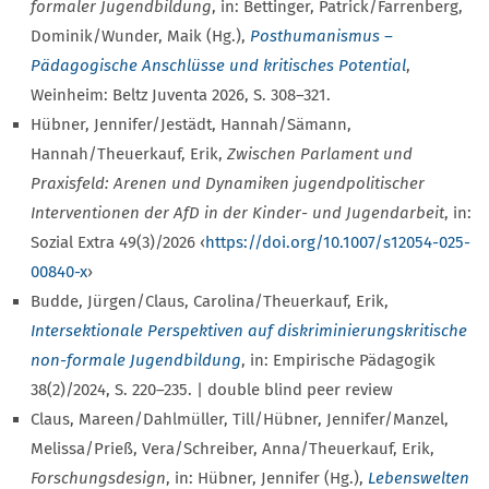
formaler Jugendbildung
, in: Bettinger, Patrick/Farrenberg,
Dominik/Wunder, Maik (Hg.),
Posthumanismus –
Pädagogische Anschlüsse und kritisches Potential
,
Weinheim: Beltz Juventa 2026, S. 308–321.
Hübner, Jennifer/Jestädt, Hannah/Sämann,
Hannah/Theuerkauf, Erik,
Zwischen Parlament und
Praxisfeld: Arenen und Dynamiken jugendpolitischer
Interventionen der AfD in der Kinder- und Jugendarbeit
, in:
Sozial Extra 49(3)/2026 ‹
https://doi.org/10.1007/s12054-025-
00840-x
›
Budde, Jürgen/Claus, Carolina/Theuerkauf, Erik,
Intersektionale Perspektiven auf diskriminierungskritische
non-formale Jugendbildung
, in: Empirische Pädagogik
38(2)/2024, S. 220–235. | double blind peer review
Claus, Mareen/Dahlmüller, Till/Hübner, Jennifer/Manzel,
Melissa/Prieß, Vera/Schreiber, Anna/Theuerkauf, Erik,
Forschungsdesign
, in: Hübner, Jennifer (Hg.),
Lebenswelten