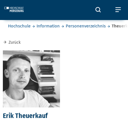
Skip to main content
Öffnet und
Öf
Sie befinden sich hier:
Hochschule
Information
Personenverzeichnis
Theuerk
Zurück
Erik Theuerkauf