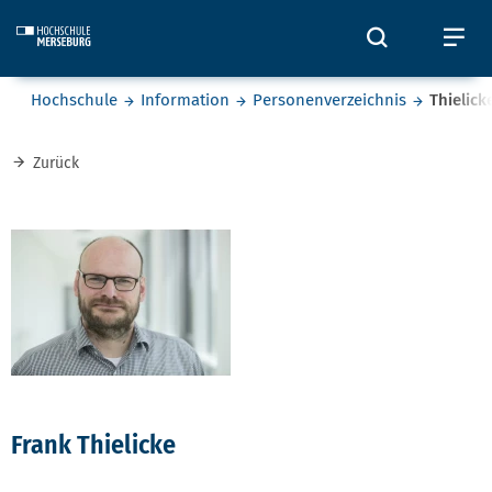
Skip to main content
Öffnet und
Öf
Sie befinden sich hier:
Hochschule
Information
Personenverzeichnis
Thielick
Zurück
Frank Thielicke