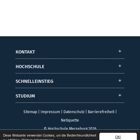
KONTAKT
HOCHSCHULE
SCHNELLEINSTIEG
STUDIUM
Sitemap
|
Impressum
|
Datenschutz
|
Barrierefreiheit
|
Netiquette
© Hochschule Merseburg 2026
Diese Webseite verwendet Cookies, um die Bedienfreundlichkeit
OK!
zu erhöhen.
Weitere Informationen.