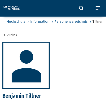
Skip to main content
Öffnet und
Öf
Sie befinden sich hier:
Hochschule
Information
Personenverzeichnis
Tillner
Zurück
Benjamin Tillner