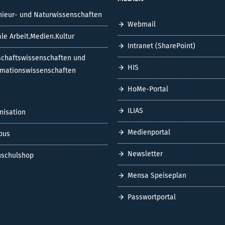
nieur- und Naturwissenschaften
Webmail
ale Arbeit.Medien.Kultur
Intranet (SharePoint)
schaftswissenschaften und
HIS
rmationswissenschaften
HoMe-Portal
ILIAS
nisation
Medienportal
pus
Newsletter
schulshop
Mensa Speiseplan
Passwortportal