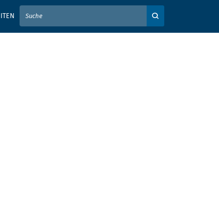
IER IHREN SUCHBEGRIFF EIN
ITEN
Auf der Webseite su