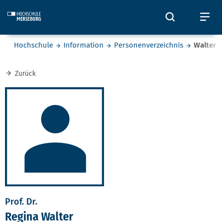
Skip to main content
Öffnet und
Öf
Sie befinden sich hier:
Hochschule
Information
Personenverzeichnis
Walter
Zurück
Prof. Dr.
Regina Walter