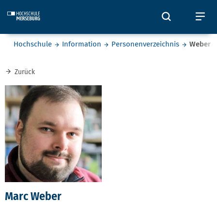
Skip to main content
Öffnet und
Öf
Sie befinden sich hier:
Hochschule
Information
Personenverzeichnis
Weber
Zurück
Marc Weber