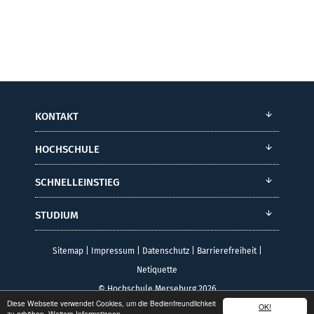
KONTAKT
HOCHSCHULE
SCHNELLEINSTIEG
STUDIUM
Sitemap
|
Impressum
|
Datenschutz
|
Barrierefreiheit
|
Netiquette
© Hochschule Merseburg 2026
Diese Webseite verwendet Cookies, um die Bedienfreundlichkeit
OK!
zu erhöhen.
Weitere Informationen.