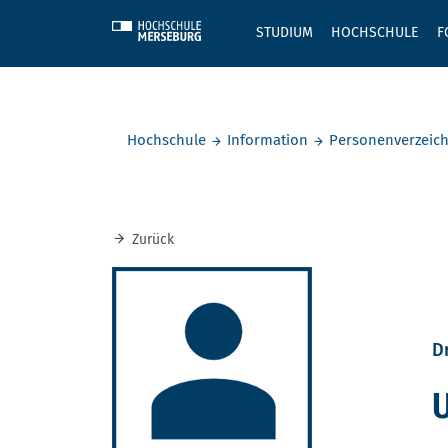
Skip to main content
STUDIUM
HOCHSCHULE
F
Sie befinden sich hier:
Hochschule
Information
Personenverzeich
Zurück
Dr
U