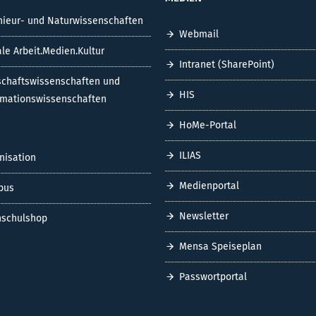
nieur- und Naturwissenschaften
Webmail
ale Arbeit.Medien.Kultur
Intranet (SharePoint)
schaftswissenschaften und
HIS
rmationswissenschaften
HoMe-Portal
ILIAS
nisation
Medienportal
pus
Newsletter
schulshop
Mensa Speiseplan
Passwortportal