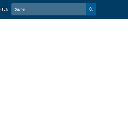
IER IHREN SUCHBEGRIFF EIN
ITEN
Auf der Webseite su