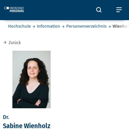
Skip to main content
Öffnet und
Öf
Sie befinden sich hier:
Hochschule
Information
Personenverzeichnis
Wienhol
Zurück
Dr.
Sabine Wienholz