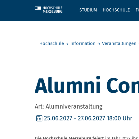
Skip to main content
STUDIUM
HOCHSCHULE
F
Sie befinden sich hier:
Hochschule
Information
Veranstaltungen
Alumni Con
Art: Alumniveranstaltung
25.06.2027
- 27.06.2027 18:00 Uhr
Die
Hochschule Merseburg feiert
im Jahr 2027 ihr