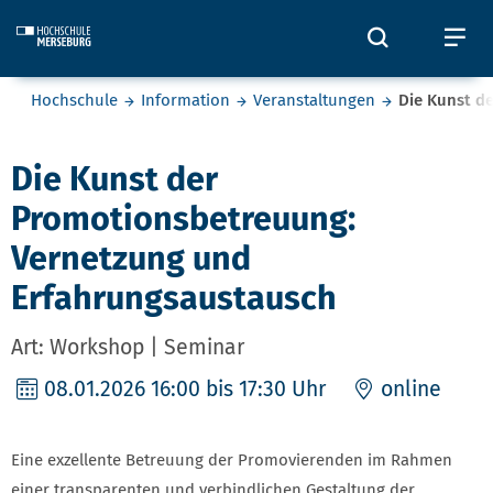
Skip to main content
Öffnet und
Öf
Sie befinden sich hier:
Hochschule
Information
Veranstaltungen
Die Kunst d
Die Kunst der
Promotionsbetreuung:
Vernetzung und
Erfahrungsaustausch
Art: Workshop | Seminar
08.01.2026
16:00 bis 17:30 Uhr
online
Eine exzellente Betreuung der Promovierenden im Rahmen
einer transparenten und verbindlichen Gestaltung der