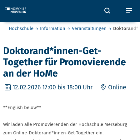
Skip to main content
Öffnet und
Öf
Sie befinden sich hier:
Hochschule
Information
Veranstaltungen
Doktorand*i
Doktorand*innen-Get-
Together für Promovierende
an der HoMe
12.02.2026
17:00 bis 18:00 Uhr
Online
**English below**
Wir laden alle Promovierenden der Hochschule Merseburg
zum Online-Doktorand*innen-Get-Together ein.