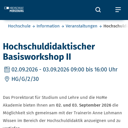
Skip to main content
Öffnet und
Öf
Sie befinden sich hier:
Hochschule
Information
Veranstaltungen
Hochschuldi
Hochschuldidaktischer
Basisworkshop II
02.09.2026
- 03.09.2026 09:00 bis 16:00 Uhr
HG/G/2/30
Das Prorektorat für Studium und Lehre und die HoMe
Akademie bieten Ihnen am
02. und 03. September 2026
die
Möglichkeit sich gemeinsam mit der Trainerin Anne Lohmann
Wissen im Bereich der Hochschuldidaktik anzueignen und zu