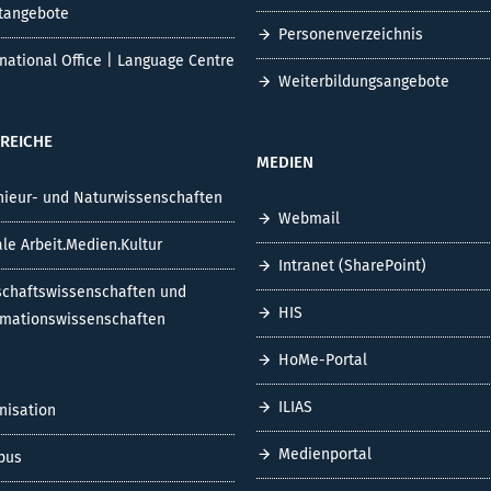
tangebote
Personenverzeichnis
rnational Office | Language Centre
Weiterbildungsangebote
REICHE
MEDIEN
nieur- und Naturwissenschaften
Webmail
ale Arbeit.Medien.Kultur
Intranet (SharePoint)
schaftswissenschaften und
HIS
rmationswissenschaften
HoMe-Portal
ILIAS
nisation
Medienportal
pus