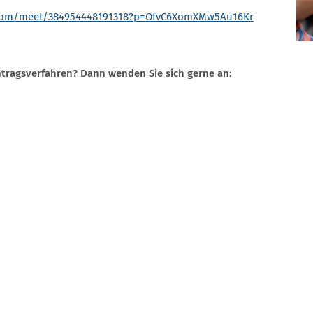
t.com/meet/384954448191318?p=OfvC6XomXMw5Au16Kr
tragsverfahren? Dann wenden Sie sich gerne an: