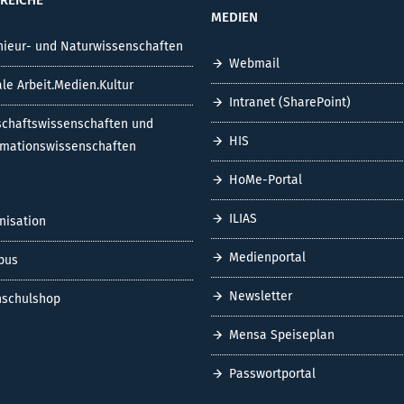
MEDIEN
nieur- und Naturwissenschaften
Webmail
ale Arbeit.Medien.Kultur
Intranet (SharePoint)
schaftswissenschaften und
HIS
rmationswissenschaften
HoMe-Portal
ILIAS
nisation
Medienportal
pus
Newsletter
schulshop
Mensa Speiseplan
Passwortportal