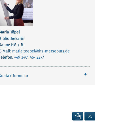
Maria Töpel
Bibliothekarin
Raum: HG / B
E-Mail:
maria.toepel
@hs-merseburg.de
Telefon:
+49 3461 46- 2277
Kontaktformular
SEITE DRUCKEN
RSS FEED ANZEIG