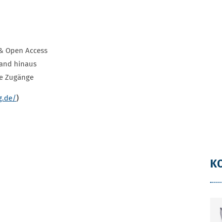
 & Open Access
tand hinaus
ve Zugänge
g.de/
)
K