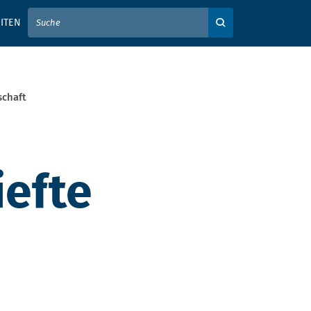
IER IHREN SUCHBEGRIFF EIN
ITEN
Auf der Webseite su
schaft
iefte