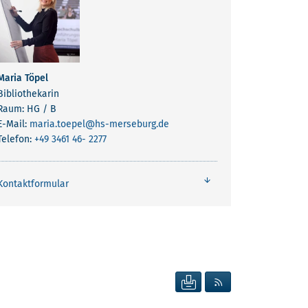
Maria Töpel
Bibliothekarin
Raum: HG / B
E-Mail:
maria.toepel
@hs-merseburg.de
Telefon:
+49 3461 46- 2277
Kontaktformular
SEITE DRUCKEN
RSS FEED ANZEIG