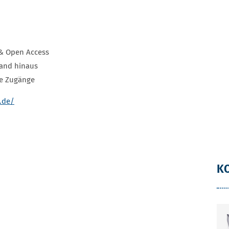
 & Open Access
tand hinaus
ve Zugänge
g.de/
K