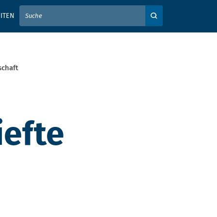
IER IHREN SUCHBEGRIFF EIN
ITEN
Auf der Webseite su
schaft
iefte