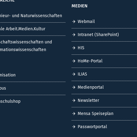
MEDIEN
nieur- und Naturwissenschaften
Webmail
ale Arbeit.Medien.Kultur
Intranet (SharePoint)
schaftswissenschaften und
HIS
rmationswissenschaften
HoMe-Portal
ILIAS
nisation
Medienportal
pus
Newsletter
schulshop
Mensa Speiseplan
Passwortportal