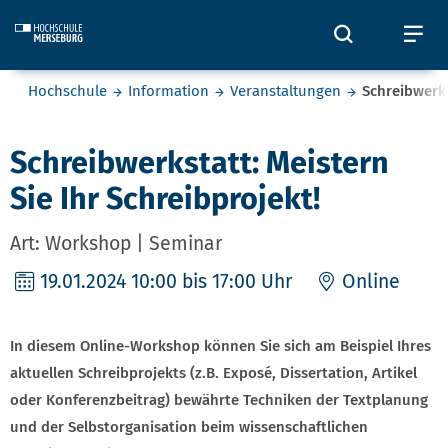
Skip to main content
Öffnet und
Öf
Sie befinden sich hier:
Hochschule
Information
Veranstaltungen
Schreibwerks
Schreibwerkstatt: Meistern
Sie Ihr Schreibprojekt!
Art: Workshop | Seminar
19.01.2024
10:00 bis 17:00 Uhr
Online
In diesem Online-Workshop können Sie sich am Beispiel Ihres
aktuellen Schreibprojekts (z.B. Exposé, Dissertation, Artikel
oder Konferenzbeitrag) bewährte Techniken der Textplanung
und der Selbstorganisation beim wissenschaftlichen