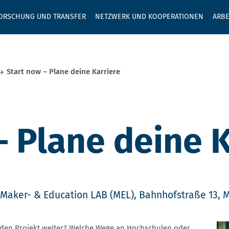
GEBEN SIE H
ORSCHUNG UND TRANSFER
NETZWERK UND KOOPERATIONEN
ARBE
Start now – Plane deine Karriere
– Plane deine K
Maker- & Education LAB (MEL), Bahnhofstraße 13, 
den Projekt weiter? Welche Wege an Hochschulen oder