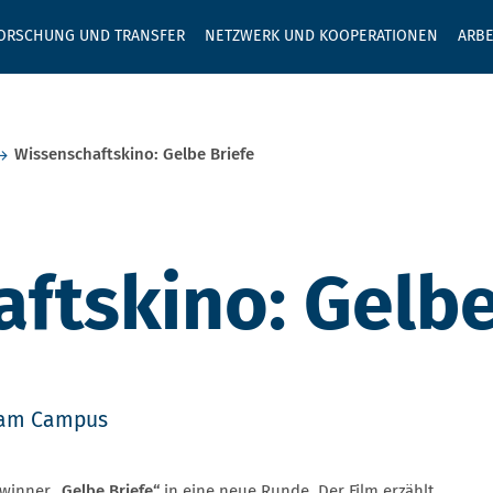
GEBEN SIE H
ORSCHUNG UND TRANSFER
NETZWERK UND KOOPERATIONEN
ARBE
Wissenschaftskino: Gelbe Briefe
ftskino: Gelbe
 am Campus
ewinner
„Gelbe Briefe“
in eine neue Runde. Der Film erzählt