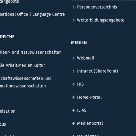
tangebote
Personenverzeichnis
rnational Office | Language Centre
Weiterbildungsangebote
REICHE
MEDIEN
nieur- und Naturwissenschaften
Webmail
ale Arbeit.Medien.Kultur
Intranet (SharePoint)
schaftswissenschaften und
HIS
rmationswissenschaften
HoMe-Portal
ILIAS
nisation
Medienportal
pus