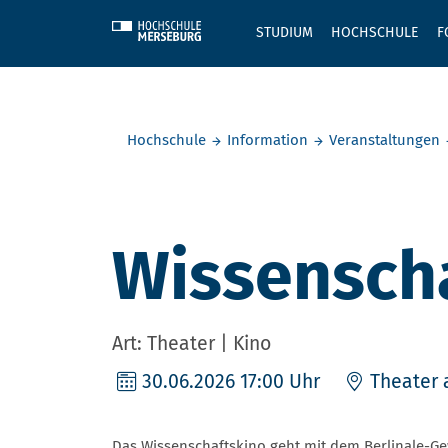
Skip to main content
STUDIUM
HOCHSCHULE
F
Sie befinden sich hier:
Hochschule
Information
Veranstaltungen
Wissenscha
Art: Theater | Kino
30.06.2026
17:00 Uhr
Theater
Das Wissenschaftskino geht mit dem Berlinale-G