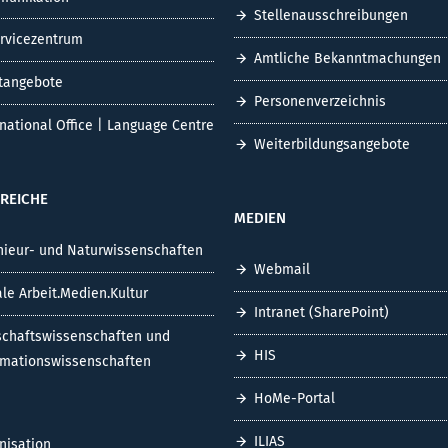
Stellenausschreibungen
ervicezentrum
Amtliche Bekanntmachungen
tangebote
Personenverzeichnis
rnational Office | Language Centre
Weiterbildungsangebote
REICHE
MEDIEN
nieur- und Naturwissenschaften
Webmail
ale Arbeit.Medien.Kultur
Intranet (SharePoint)
schaftswissenschaften und
HIS
rmationswissenschaften
HoMe-Portal
ILIAS
nisation