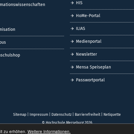
HIS
rmationswissenschaften
HoMe-Portal
ILIAS
nisation
Medienportal
pus
Newsletter
schulshop
Mensa Speiseplan
Passwortportal
Sitemap
|
Impressum
|
Datenschutz
|
Barrierefreiheit
|
Netiquette
© Hochschule Merseburg 2026
it zu erhöhen.
Weitere Informationen.