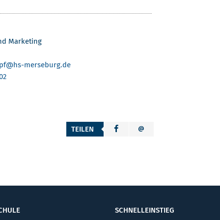
und Marketing
pf
@hs-merseburg.de
02
TEILEN
CHULE
SCHNELLEINSTIEG