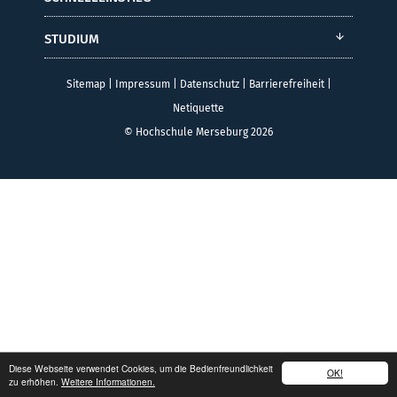
STUDIUM
Sitemap
|
Impressum
|
Datenschutz
|
Barrierefreiheit
|
Netiquette
© Hochschule Merseburg 2026
Diese Webseite verwendet Cookies, um die Bedienfreundlichkeit
OK!
zu erhöhen.
Weitere Informationen.